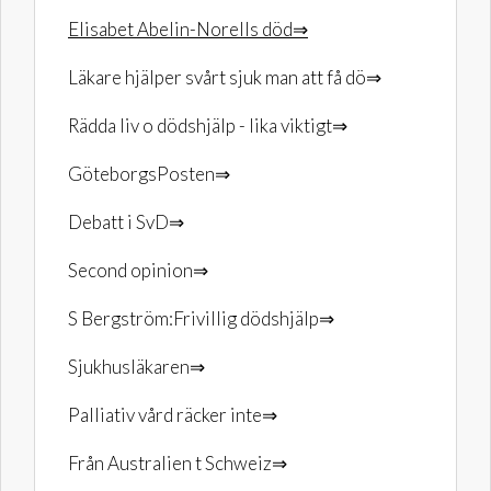
Elisabet Abelin-Norells död⇒
Läkare hjälper svårt sjuk man att få dö⇒
Rädda liv o dödshjälp - lika viktigt⇒
GöteborgsPosten⇒
Debatt i SvD⇒
Second opinion⇒
S Bergström:Frivillig dödshjälp⇒
Sjukhusläkaren⇒
Palliativ vård räcker inte⇒
Från Australien t Schweiz⇒