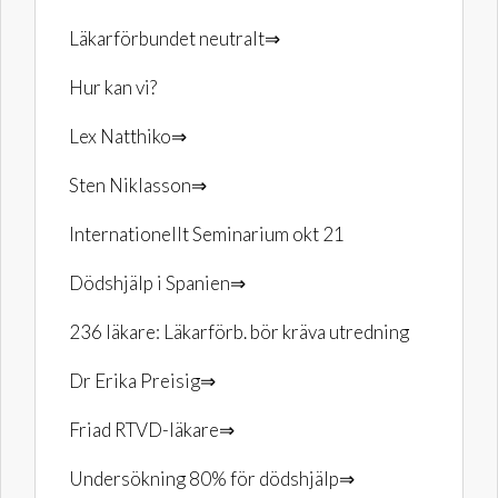
Läkarförbundet neutralt⇒
Hur kan vi?
Lex Natthiko⇒
Sten Niklasson⇒
Internationellt Seminarium okt 21
Dödshjälp i Spanien⇒
236 läkare: Läkarförb. bör kräva utredning
Dr Erika Preisig⇒
Friad RTVD-läkare⇒
Undersökning 80% för dödshjälp⇒