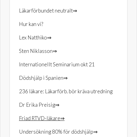
Läkarförbundet neutralt⇒
Hur kan vi?
Lex Natthiko⇒
Sten Niklasson⇒
Internationellt Seminarium okt 21
Dödshjälp i Spanien⇒
236 läkare: Läkarförb. bör kräva utredning
Dr Erika Preisig⇒
Friad RTVD-läkare⇒
Undersökning 80% för dödshjälp⇒