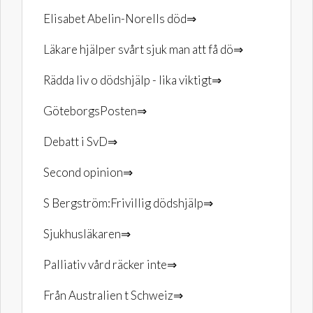
Elisabet Abelin-Norells död⇒
Läkare hjälper svårt sjuk man att få dö⇒
Rädda liv o dödshjälp - lika viktigt⇒
GöteborgsPosten⇒
Debatt i SvD⇒
Second opinion⇒
S Bergström:Frivillig dödshjälp⇒
Sjukhusläkaren⇒
Palliativ vård räcker inte⇒
Från Australien t Schweiz⇒