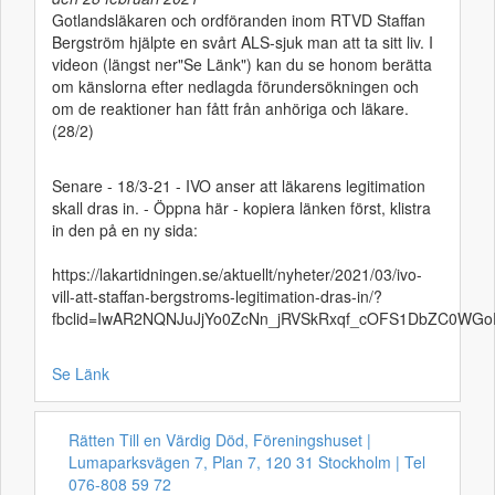
Gotlandsläkaren och ordföranden inom RTVD Staffan
Bergström hjälpte en svårt ALS-sjuk man att ta sitt liv. I
videon (längst ner"Se Länk") kan du se honom berätta
om känslorna efter nedlagda förundersökningen och
om de reaktioner han fått från anhöriga och läkare.
(28/2)
Senare - 18/3-21 - IVO anser att läkarens legitimation
skall dras in. - Öppna här - kopiera länken först, klistra
in den på en ny sida:
https://lakartidningen.se/aktuellt/nyheter/2021/03/ivo-
vill-att-staffan-bergstroms-legitimation-dras-in/?
fbclid=IwAR2NQNJuJjYo0ZcNn_jRVSkRxqf_cOFS1DbZC0WG
Se Länk
Rätten Till en Värdig Död, Föreningshuset |
Lumaparksvägen 7, Plan 7, 120 31 Stockholm | Tel
076-808 59 72