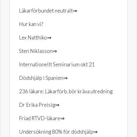
Läkarförbundet neutralt⇒
Hur kan vi?
Lex Natthiko⇒
Sten Niklasson⇒
Internationellt Seminarium okt 21
Dödshjälp i Spanien⇒
236 läkare: Läkarförb. bör kräva utredning
Dr Erika Preisig⇒
Friad RTVD-läkare⇒
Undersökning 80% för dödshjälp⇒