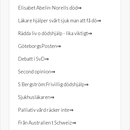
Elisabet Abelin-Norells död⇒
Läkare hjälper svårt sjuk man att få dö⇒
Rädda liv o dödshjälp - lika viktigt⇒
GöteborgsPosten⇒
Debatt i SvD⇒
Second opinion⇒
S Bergström:Frivillig dödshjälp⇒
Sjukhusläkaren⇒
Palliativ vård räcker inte⇒
Från Australien t Schweiz⇒